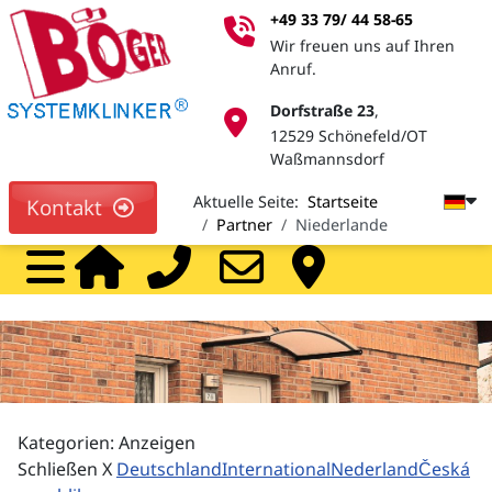
+49 33 79/ 44 58-65
Wir freuen uns auf Ihren
Anruf.
Dorfstraße 23
,
12529 Schönefeld/OT
Waßmannsdorf
Aktuelle Seite:
Startseite
Kontakt
Partner
Niederlande
Home
Call
Mail
Ve
Kategorien:
Anzeigen
Schließen X
Deutschland
International
Nederland
Česká