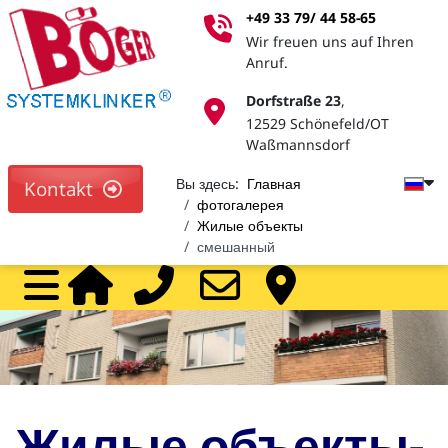
+49 33 79/ 44 58-65
Wir freuen uns auf Ihren
Anruf.
Dorfstraße 23
,
12529 Schönefeld/OT
Waßmannsdorf
Вы здесь:
Главная
Kontakt
фотогалерея
Жилые объекты
смешанный
Home
Call
Mail
На
дилеры
Жилые объекты-