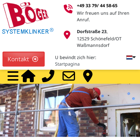
+49 33 79/ 44 58-65
Wir freuen uns auf Ihren
Anruf.
Dorfstraße 23
,
12529 Schönefeld/OT
Waßmannsdorf
U bevindt zich hier:
Kontakt
Startpagina
Home
Call
Mail
Ve