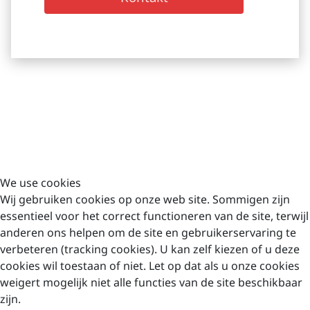
Impressum
Böger Systemklinker Produktions GmbH
Dorfstraße 23
12529 Schönefeld/OT Waßmannsdorf
We use cookies
info@boegerfassaden.de
Wij gebruiken cookies op onze web site. Sommigen zijn
essentieel voor het correct functioneren van de site, terwijl
+49 33 79/ 44 58-65
anderen ons helpen om de site en gebruikerservaring te
verbeteren (tracking cookies). U kan zelf kiezen of u deze
© 2026 Böger
cookies wil toestaan of niet. Let op dat als u onze cookies
Systemklinker
weigert mogelijk niet alle functies van de site beschikbaar
Produktions GmbH
zijn.