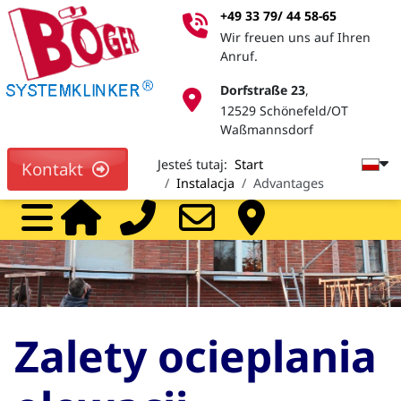
+49 33 79/ 44 58-65
Wir freuen uns auf Ihren
Anruf.
Dorfstraße 23
,
12529 Schönefeld/OT
Waßmannsdorf
Jesteś tutaj:
Start
Kontakt
Instalacja
Advantages
Home
Call
Mail
Pa
Zalety ocieplania