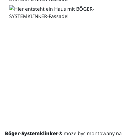
Böger-Systemklinker®
moze byc montowany na