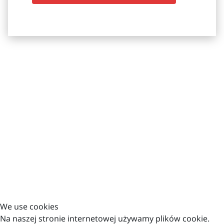
Stopka
Böger Systemklinker Produktions GmbH
Dorfstraße 23
12529 Schönefeld/OT Waßmannsdorf
info@boegerfassaden.de
+49 33 79/ 44 58-65
© 2026 Böger
Systemklinker
We use cookies
Produktions GmbH
Na naszej stronie internetowej używamy plików cookie.