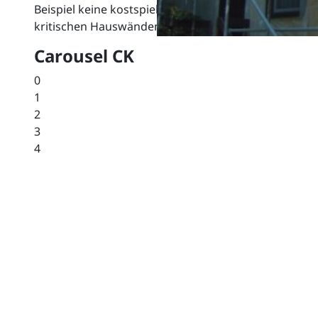
Beispiel keine kostspieligen Fundamente oder Unt
kritischen Hauswänden ist die Anbringung durch ein
Carousel CK
0
1
2
3
4