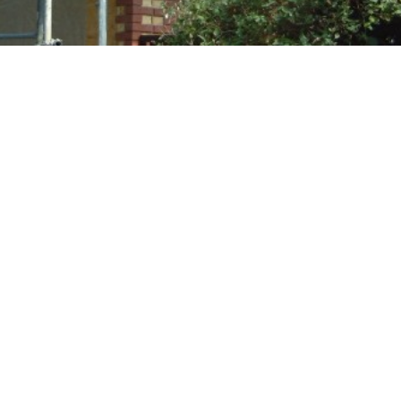
erkonstruktionen geschaffen werden. Vorhandene Risse od
e Verdübelung in den speziellen Befestigungsbuchsen der 