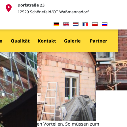
für
Dorfstraße 23
,
12529 Schönefeld/OT Waßmannsdorf
Sprache auswählen
gige
em
Qualität
Kontakt
Galerie
Partner
nd
erung
len wirtschaftlichen Vorteilen. So müssen zum