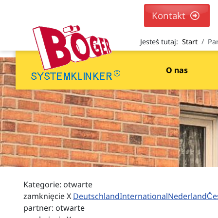
Kontakt
Jesteś tutaj:
Start
Pa
O nas
Kategorie:
otwarte
zamknięcie X
Deutschland
International
Nederland
Če
partner:
otwarte