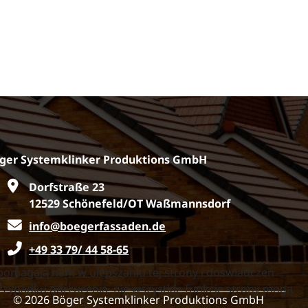
ger Systemklinker Produktions GmbH
Dorfstraße 23
12529 Schönefeld/OT Waßmannsdorf
info@boegerfassaden.de
+49 33 79/ 44 58-65
 pomagają nam w ulepszaniu tej strony i doświadczeń
przypadku odrzucenia, nie wszystkie funkcje strony mogą
© 2026 Böger Systemklinker Produktions GmbH