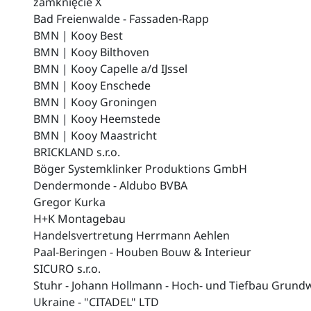
zamknięcie X
Bad Freienwalde - Fassaden-Rapp
BMN | Kooy Best
BMN | Kooy Bilthoven
BMN | Kooy Capelle a/d IJssel
BMN | Kooy Enschede
BMN | Kooy Groningen
BMN | Kooy Heemstede
BMN | Kooy Maastricht
BRICKLAND s.r.o.
Böger Systemklinker Produktions GmbH
Dendermonde - Aldubo BVBA
Gregor Kurka
H+K Montagebau
Handelsvertretung Herrmann Aehlen
Paal-Beringen - Houben Bouw & Interieur
SICURO s.r.o.
Stuhr - Johann Hollmann - Hoch- und Tiefbau Gru
Ukraine - "CITADEL" LTD