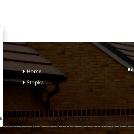
Bö
Home
Stopka
które z nich są niezbędne dla funkcjonowania strony, inne
y chcesz zezwolić na pliki cookie. Należy pamiętać, że w 