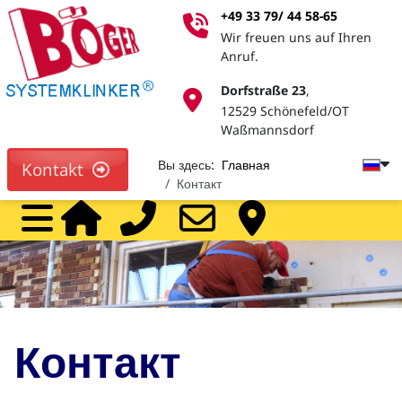
+49 33 79/ 44 58-65
Wir freuen uns auf Ihren
Anruf.
Dorfstraße 23
,
12529 Schönefeld/OT
Waßmannsdorf
Вы здесь:
Главная
Kontakt
Контакт
Home
Call
Mail
На
дилеры
Контакт