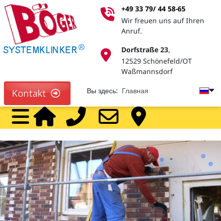
+49 33 79/ 44 58-65
Wir freuen uns auf Ihren
Anruf.
Dorfstraße 23
,
12529 Schönefeld/OT
Waßmannsdorf
Вы здесь:
Главная
Kontakt
Home
Call
Mail
На
дилеры