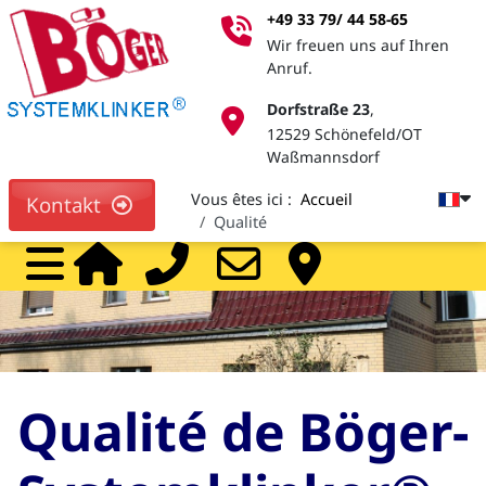
+49 33 79/ 44 58-65
Wir freuen uns auf Ihren
Anruf.
Dorfstraße 23
,
12529 Schönefeld/OT
Waßmannsdorf
Vous êtes ici :
Accueil
Kontakt
Qualité
Home
Call
Mail
Pa
Qualité de Böger-