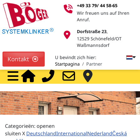
+49 33 79/ 44 58-65
Wir freuen uns auf Ihren
Anruf.
Dorfstraße 23
,
12529 Schönefeld/OT
Waßmannsdorf
U bevindt zich hier:
Kontakt
Startpagina
Partner
Home
Call
Mail
Ve
Categorieën:
openen
sluiten X
Deutschland
International
Nederland
Česká