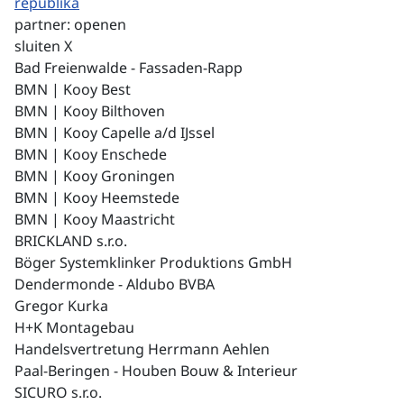
republika
partner:
openen
sluiten X
Bad Freienwalde - Fassaden-Rapp
BMN | Kooy Best
BMN | Kooy Bilthoven
BMN | Kooy Capelle a/d IJssel
BMN | Kooy Enschede
BMN | Kooy Groningen
BMN | Kooy Heemstede
BMN | Kooy Maastricht
BRICKLAND s.r.o.
Böger Systemklinker Produktions GmbH
Dendermonde - Aldubo BVBA
Gregor Kurka
H+K Montagebau
Handelsvertretung Herrmann Aehlen
Paal-Beringen - Houben Bouw & Interieur
SICURO s.r.o.